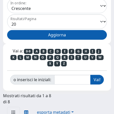
In ordine:
Risultati/Pagina
Vai a:
0-9
A
B
C
D
E
F
G
H
I
J
K
L
M
N
O
P
Q
R
S
T
U
V
W
X
Y
Z
o inserisci le iniziali:
Mostrati risultati da 1 a 8
di 8
esporta metadati