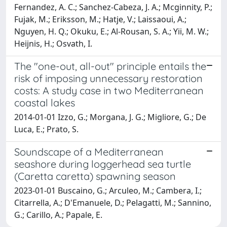
Fernandez, A. C.; Sanchez-Cabeza, J. A.; Mcginnity, P.;
Fujak, M.; Eriksson, M.; Hatje, V.; Laissaoui, A.;
Nguyen, H. Q.; Okuku, E.; Al-Rousan, S. A.; Yii, M. W.;
Heijnis, H.; Osvath, I.
The "one-out, all-out" principle entails the
risk of imposing unnecessary restoration
costs: A study case in two Mediterranean
coastal lakes
2014-01-01 Izzo, G.; Morgana, J. G.; Migliore, G.; De
Luca, E.; Prato, S.
Soundscape of a Mediterranean
seashore during loggerhead sea turtle
(Caretta caretta) spawning season
2023-01-01 Buscaino, G.; Arculeo, M.; Cambera, I.;
Citarrella, A.; D'Emanuele, D.; Pelagatti, M.; Sannino,
G.; Carillo, A.; Papale, E.