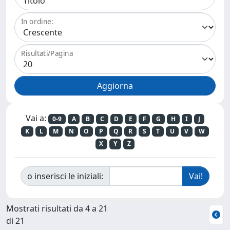
In ordine:
Risultati/Pagina
Vai a:
0-9
A
B
C
D
E
F
G
H
I
J
K
L
M
N
O
P
Q
R
S
T
U
V
W
X
Y
Z
o inserisci le iniziali:
Mostrati risultati da 4 a 21
di 21