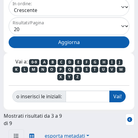
In ordine:
Risultati/Pagina
Vai a:
0-9
A
B
C
D
E
F
G
H
I
J
K
L
M
N
O
P
Q
R
S
T
U
V
W
X
Y
Z
o inserisci le iniziali:
Mostrati risultati da 3 a 9
di 9
esporta metadati