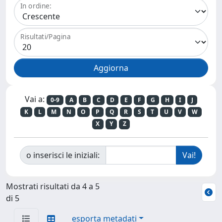
In ordine:
Risultati/Pagina
Vai a:
0-9
A
B
C
D
E
F
G
H
I
J
K
L
M
N
O
P
Q
R
S
T
U
V
W
X
Y
Z
o inserisci le iniziali:
Mostrati risultati da 4 a 5
di 5
esporta metadati