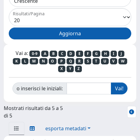
Risultati/Pagina
Vai a:
0-9
A
B
C
D
E
F
G
H
I
J
K
L
M
N
O
P
Q
R
S
T
U
V
W
X
Y
Z
o inserisci le iniziali:
Mostrati risultati da 5 a 5
di 5
esporta metadati