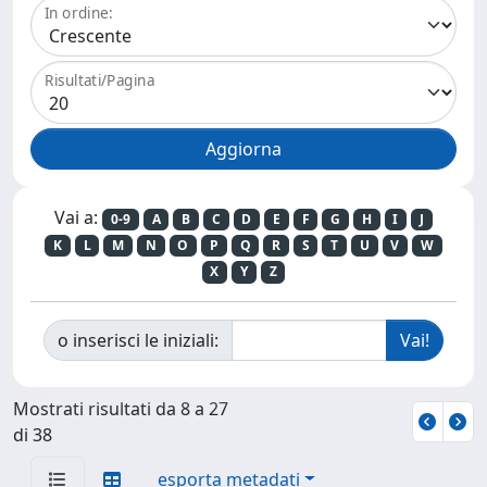
In ordine:
Risultati/Pagina
Vai a:
0-9
A
B
C
D
E
F
G
H
I
J
K
L
M
N
O
P
Q
R
S
T
U
V
W
X
Y
Z
o inserisci le iniziali:
Mostrati risultati da 8 a 27
di 38
esporta metadati