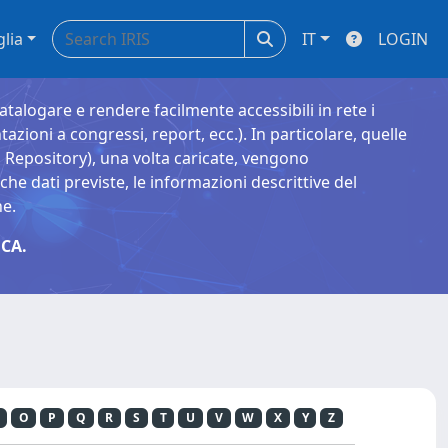
glia
IT
LOGIN
catalogare e rendere facilmente accessibili in rete i
tazioni a congressi, report, ecc.). In particolare, quelle
Repository), una volta caricate, vengono
 dati previste, le informazioni descrittive del
ne.
CA.
O
P
Q
R
S
T
U
V
W
X
Y
Z