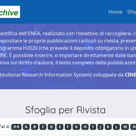
Home
Sfo
entifica dell'ENEA, realizzato con l'obiettivo di raccogliere, 
epositare le proprie pubblicazioni (articoli su rivista, presen
ogramma H2020 (che prevede il deposito obbligatorio in un 
È possibile inserire, o importare direttamente dalle banche
a sul diritto d'autore, il testo completo della pubblicazio
titutional Research Information System) sviluppata da
CINE
Sfoglia per Rivista
ai a:
0-9
A
B
C
D
E
F
G
H
I
J
K
L
M
N