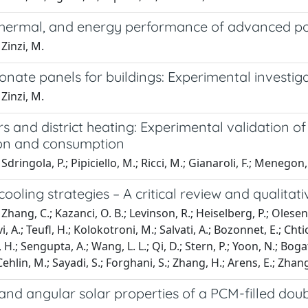
 thermal, and energy performance of advanced p
Zinzi, M.
nate panels for buildings: Experimental investig
Zinzi, M.
 and district heating: Experimental validation o
on and consumption
dringola, P.; Pipiciello, M.; Ricci, M.; Gianaroli, F.; Menegon, D.
 cooling strategies – A critical review and qualita
hang, C.; Kazanci, O. B.; Levinson, R.; Heiselberg, P.; Olesen, B
 A.; Teufl, H.; Kolokotroni, M.; Salvati, A.; Bozonnet, E.; Chtiou
 H.; Sengupta, A.; Wang, L. L.; Qi, D.; Stern, P.; Yoon, N.; Bogatu
Cehlin, M.; Sayadi, S.; Forghani, S.; Zhang, H.; Arens, E.; Zhan
and angular solar properties of a PCM-filled doub