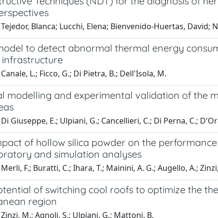
uctive Techniques (NDT) for the diagnosis of heri
erspectives
Tejedor, Blanca; Lucchi, Elena; Bienvenido-Huertas, David; Na
odel to detect abnormal thermal energy consumpti
infrastructure
anale, L.; Ficco, G.; Di Pietra, B.; Dell'Isola, M.
 modelling and experimental validation of the mi
eas
i Giuseppe, E.; Ulpiani, G.; Cancellieri, C.; Di Perna, C.; D'Or
pact of hollow silica powder on the performance 
oratory and simulation analyses
erli, F.; Buratti, C.; Ihara, T.; Mainini, A. G.; Augello, A.; Zinzi
tential of switching cool roofs to optimize the the
anean region
inzi, M.; Agnoli, S.; Ulpiani, G.; Mattoni, B.