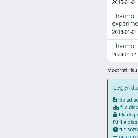
2015-01-01 
Thermal 
experim
2018-01-01 
Thermal c
2024-01-01 A
Mostrati risul
Legenda
file ad 
file dis
file disp
file disp
file sot
nessun f