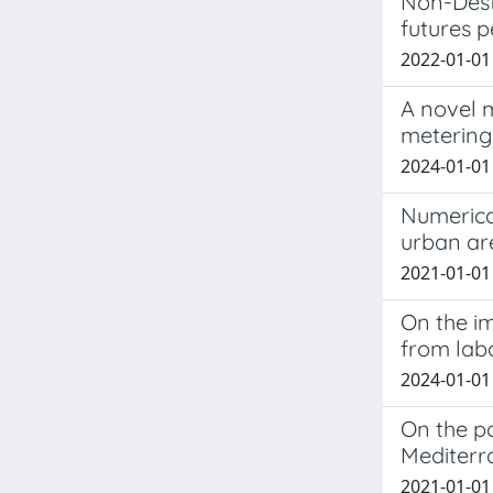
Non-Destr
futures p
2022-01-01 
A novel m
metering 
2024-01-01 C
Numerical
urban ar
2021-01-01 D
On the im
from lab
2024-01-01 M
On the po
Mediterr
2021-01-01 Z