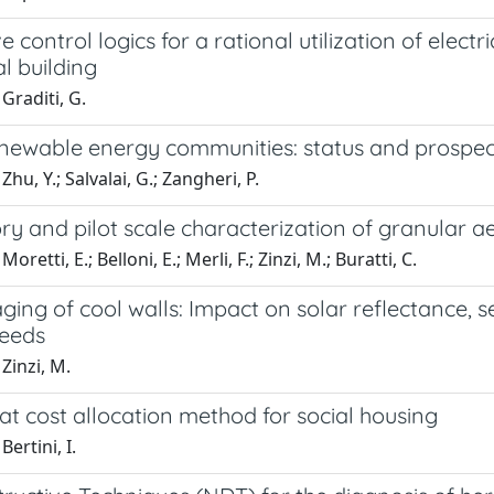
e control logics for a rational utilization of elect
al building
Graditi, G.
renewable energy communities: status and prospe
hu, Y.; Salvalai, G.; Zangheri, P.
y and pilot scale characterization of granular a
oretti, E.; Belloni, E.; Merli, F.; Zinzi, M.; Buratti, C.
ging of cool walls: Impact on solar reflectance, s
eeds
Zinzi, M.
t cost allocation method for social housing
ertini, I.