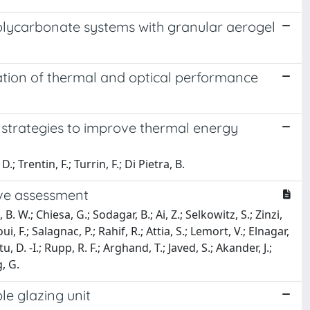
olycarbonate systems with granular aerogel
ation of thermal and optical performance
f strategies to improve thermal energy
; Trentin, F.; Turrin, F.; Di Pietra, B.
tive assessment
. W.; Chiesa, G.; Sodagar, B.; Ai, Z.; Selkowitz, S.; Zinzi,
i, F.; Salagnac, P.; Rahif, R.; Attia, S.; Lemort, V.; Elnagar,
, D. -I.; Rupp, R. F.; Arghand, T.; Javed, S.; Akander, J.;
g, G.
le glazing unit