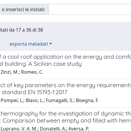
o inserisci le iniziali:
tati da 17 a 36 di 38
esporta metadati
f a cool roof application on the energy and comf
al building. A Sicilian case study
Zinzi, M.; Romeo, C.
t of key parameters on the energy requirements for
 standard EN 15193-1:2017
Pompei, L.; Blaso, L.; Fumagalli, S.; Bisegna, F.
 thermography for the investigation of dynamic t
: Comparison between empty and filled with hemp
Luprano, V. A. M.; Donatelli, A.; Aversa, P.