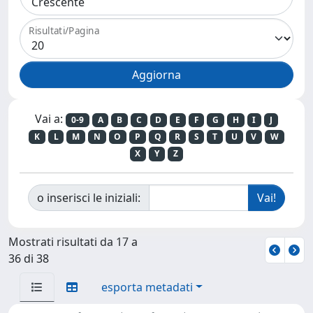
Risultati/Pagina
Vai a:
0-9
A
B
C
D
E
F
G
H
I
J
K
L
M
N
O
P
Q
R
S
T
U
V
W
X
Y
Z
o inserisci le iniziali:
Mostrati risultati da 17 a
36 di 38
esporta metadati