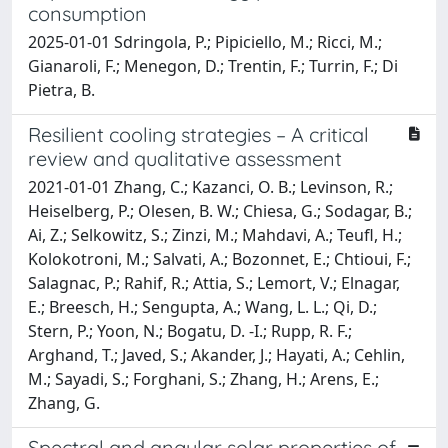
consumption
2025-01-01 Sdringola, P.; Pipiciello, M.; Ricci, M.;
Gianaroli, F.; Menegon, D.; Trentin, F.; Turrin, F.; Di
Pietra, B.
Resilient cooling strategies – A critical
review and qualitative assessment
2021-01-01 Zhang, C.; Kazanci, O. B.; Levinson, R.;
Heiselberg, P.; Olesen, B. W.; Chiesa, G.; Sodagar, B.;
Ai, Z.; Selkowitz, S.; Zinzi, M.; Mahdavi, A.; Teufl, H.;
Kolokotroni, M.; Salvati, A.; Bozonnet, E.; Chtioui, F.;
Salagnac, P.; Rahif, R.; Attia, S.; Lemort, V.; Elnagar,
E.; Breesch, H.; Sengupta, A.; Wang, L. L.; Qi, D.;
Stern, P.; Yoon, N.; Bogatu, D. -I.; Rupp, R. F.;
Arghand, T.; Javed, S.; Akander, J.; Hayati, A.; Cehlin,
M.; Sayadi, S.; Forghani, S.; Zhang, H.; Arens, E.;
Zhang, G.
Spectral and angular solar properties of