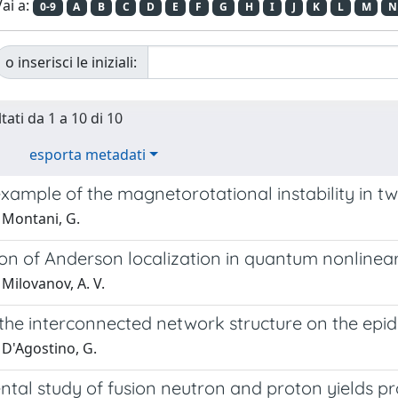
ai a:
0-9
A
B
C
D
E
F
G
H
I
J
K
L
M
N
o inserisci le iniziali:
tati da 1 a 10 di 10
esporta metadati
xample of the magnetorotational instability in 
 Montani, G.
on of Anderson localization in quantum nonlinear
Milovanov, A. V.
 the interconnected network structure on the epi
 D'Agostino, G.
ntal study of fusion neutron and proton yields p