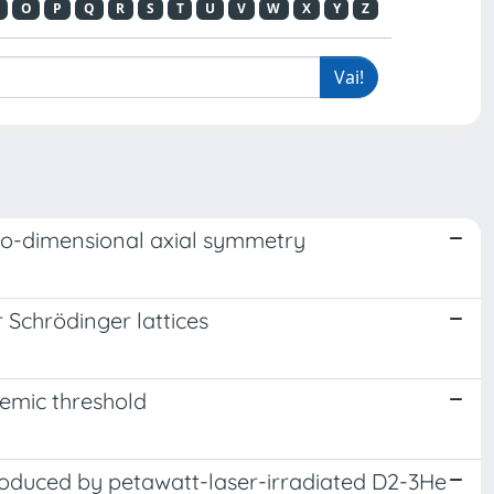
O
P
Q
R
S
T
U
V
W
X
Y
Z
two-dimensional axial symmetry
 Schrödinger lattices
demic threshold
roduced by petawatt-laser-irradiated D2-3He