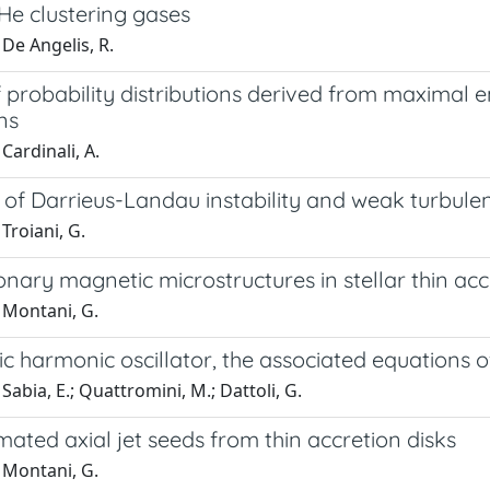
He clustering gases
De Angelis, R.
 probability distributions derived from maximal en
ons
Cardinali, A.
y of Darrieus-Landau instability and weak turbul
Troiani, G.
nary magnetic microstructures in stellar thin acc
 Montani, G.
tic harmonic oscillator, the associated equations
Sabia, E.; Quattromini, M.; Dattoli, G.
imated axial jet seeds from thin accretion disks
 Montani, G.