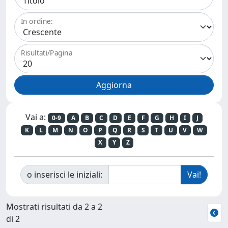
In ordine:
Risultati/Pagina
Vai a:
0-9
A
B
C
D
E
F
G
H
I
J
K
L
M
N
O
P
Q
R
S
T
U
V
W
X
Y
Z
o inserisci le iniziali:
Mostrati risultati da 2 a 2
di 2