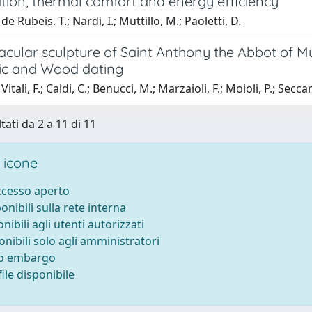
tion, thermal comfort and energy efficiency
e Rubeis, T.; Nardi, I.; Muttillo, M.; Paoletti, D.
cular sculpture of Saint Anthony the Abbot of Mu
ic and Wood dating
itali, F.; Caldi, C.; Benucci, M.; Marzaioli, F.; Moioli, P.; Sec
tati da 2 a 11 di 11
 icone
accesso aperto
ponibili sulla rete interna
onibili agli utenti autorizzati
onibili solo agli amministratori
to embargo
ile disponibile