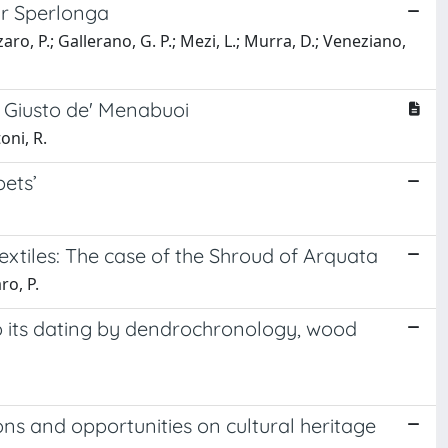
ar Sperlonga
zaro, P.; Gallerano, G. P.; Mezi, L.; Murra, D.; Veneziano,
 Giusto de' Menabuoi
oni, R.
pets’
xtiles: The case of the Shroud of Arquata
ro, P.
to its dating by dendrochronology, wood
ns and opportunities on cultural heritage