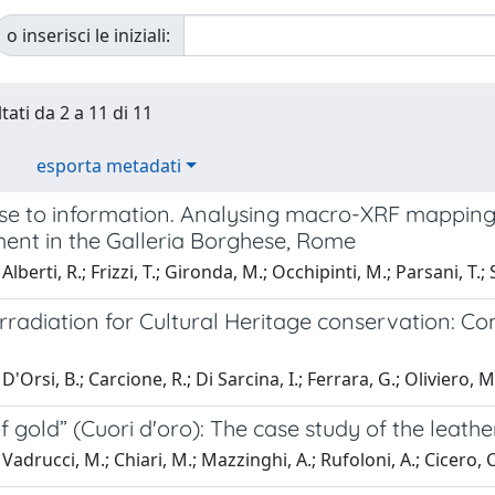
o inserisci le iniziali:
tati da 2 a 11 di 11
esporta metadati
se to information. Analysing macro-XRF mapping o
nt in the Galleria Borghese, Rome
lberti, R.; Frizzi, T.; Gironda, M.; Occhipinti, M.; Parsani, T.; S
radiation for Cultural Heritage conservation: Co
'Orsi, B.; Carcione, R.; Di Sarcina, I.; Ferrara, G.; Oliviero, M.;
f gold” (Cuori d'oro): The case study of the leathe
Vadrucci, M.; Chiari, M.; Mazzinghi, A.; Rufoloni, A.; Cicero, C