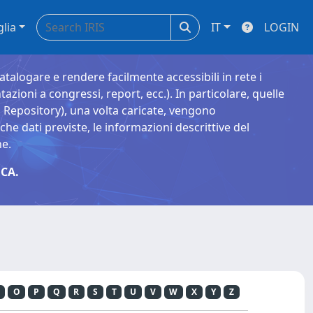
glia
IT
LOGIN
catalogare e rendere facilmente accessibili in rete i
tazioni a congressi, report, ecc.). In particolare, quelle
Repository), una volta caricate, vengono
 dati previste, le informazioni descrittive del
ne.
CA.
O
P
Q
R
S
T
U
V
W
X
Y
Z