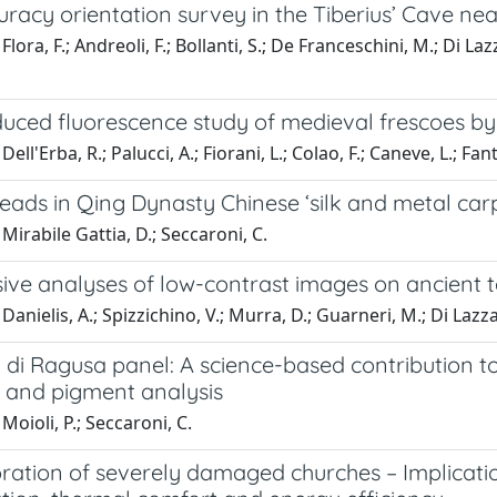
racy orientation survey in the Tiberius’ Cave ne
lora, F.; Andreoli, F.; Bollanti, S.; De Franceschini, M.; Di Laz
duced fluorescence study of medieval frescoes by
ell'Erba, R.; Palucci, A.; Fiorani, L.; Colao, F.; Caneve, L.; Fant
eads in Qing Dynasty Chinese ‘silk and metal car
Mirabile Gattia, D.; Seccaroni, C.
ve analyses of low-contrast images on ancient te
Danielis, A.; Spizzichino, V.; Murra, D.; Guarneri, M.; Di Lazza
à di Ragusa panel: A science-based contribution 
and pigment analysis
Moioli, P.; Seccaroni, C.
ration of severely damaged churches – Implicatio