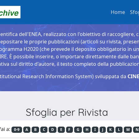
Home
Sfo
entifica dell'ENEA, realizzato con l'obiettivo di raccogliere, 
epositare le proprie pubblicazioni (articoli su rivista, presen
ogramma H2020 (che prevede il deposito obbligatorio in un 
È possibile inserire, o importare direttamente dalle banche
a sul diritto d'autore, il testo completo della pubblicazio
titutional Research Information System) sviluppata da
CINE
Sfoglia per Rivista
ai a:
0-9
A
B
C
D
E
F
G
H
I
J
K
L
M
N