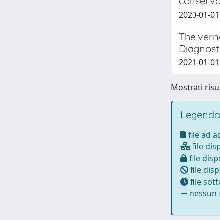
conserva
2020-01-01 d
The verna
Diagnost
2021-01-01 V
Mostrati risul
Legenda
file ad 
file dis
file disp
file disp
file sot
nessun f