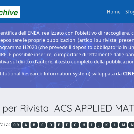
Home
Sfo
entifica dell'ENEA, realizzato con l'obiettivo di raccogliere, 
epositare le proprie pubblicazioni (articoli su rivista, presen
ogramma H2020 (che prevede il deposito obbligatorio in un 
È possibile inserire, o importare direttamente dalle banche
a sul diritto d'autore, il testo completo della pubblicazio
titutional Research Information System) sviluppata da
CINE
a per Rivista ACS APPLIED MA
ai a:
0-9
A
B
C
D
E
F
G
H
I
J
K
L
M
N