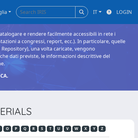
glia
IT
LOGIN
catalogare e rendere facilmente accessibili in rete i
tazioni a congressi, report, ecc.). In particolare, quelle
Repository), una volta caricate, vengono
 dati previste, le informazioni descrittive del
ne.
CA.
TERIALS
O
P
Q
R
S
T
U
V
W
X
Y
Z