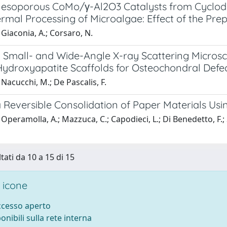
esoporous CoMo/γ-Al2O3 Catalysts from Cyclode
rmal Processing of Microalgae: Effect of the Pr
Giaconia, A.; Corsaro, N.
 Small- and Wide-Angle X-ray Scattering Microsc
Hydroxyapatite Scaffolds for Osteochondral Defe
Nacucchi, M.; De Pascalis, F.
 Reversible Consolidation of Paper Materials Usi
Operamolla, A.; Mazzuca, C.; Capodieci, L.; Di Benedetto, F.; Se
tati da 10 a 15 di 15
 icone
accesso aperto
ponibili sulla rete interna