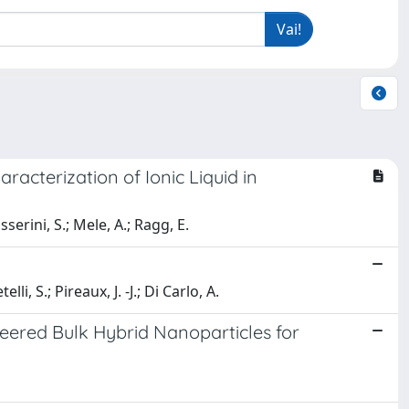
cterization of Ionic Liquid in
serini, S.; Mele, A.; Ragg, E.
li, S.; Pireaux, J. -J.; Di Carlo, A.
neered Bulk Hybrid Nanoparticles for