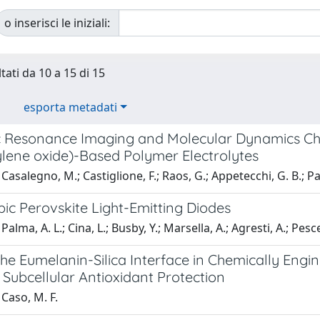
o inserisci le iniziali:
tati da 10 a 15 di 15
esporta metadati
 Resonance Imaging and Molecular Dynamics Chara
ylene oxide)-Based Polymer Electrolytes
Casalegno, M.; Castiglione, F.; Raos, G.; Appetecchi, G. B.; Pas
ic Perovskite Light-Emitting Diodes
alma, A. L.; Cina, L.; Busby, Y.; Marsella, A.; Agresti, A.; Pescetel
he Eumelanin-Silica Interface in Chemically Engi
Subcellular Antioxidant Protection
Caso, M. F.