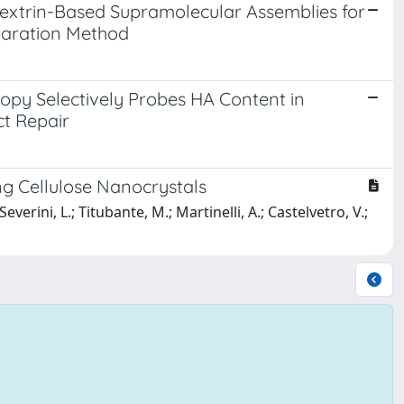
xtrin-Based Supramolecular Assemblies for
eparation Method
opy Selectively Probes HA Content in
ct Repair
ng Cellulose Nanocrystals
verini, L.; Titubante, M.; Martinelli, A.; Castelvetro, V.;