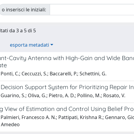
o inserisci le iniziali:
tati da 3 a 5 di 5
esporta metadati
nt-Cavity Antenna with High-Gain and Wide Bandwi
ate
onti, C.; Ceccuzzi, S.; Baccarelli, P.; Schettini, G.
 Decision Support System for Prioritizing Repair
uarino, S.; Oliva, G.; Pietro, A. D.; Pollino, M.; Rosato, V.
g View of Estimation and Control Using Belief Pr
Palmieri, Francesco A. N.; Pattipati, Krishna R.; Gennaro, Gio
, Amedeo