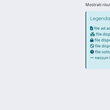
Mostrati risul
Legenda
file ad 
file dis
file disp
file disp
file sot
nessun f