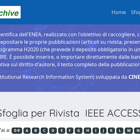
Home
Sfo
entifica dell'ENEA, realizzato con l'obiettivo di raccogliere, 
epositare le proprie pubblicazioni (articoli su rivista, presen
ogramma H2020 (che prevede il deposito obbligatorio in un 
È possibile inserire, o importare direttamente dalle banche
a sul diritto d'autore, il testo completo della pubblicazio
titutional Research Information System) sviluppata da
CINE
Sfoglia per Rivista IEEE ACCES
ai a:
0-9
A
B
C
D
E
F
G
H
I
J
K
L
M
N