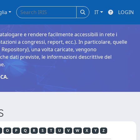
glia
IT
LOGIN
catalogare e rendere facilmente accessibili in rete i
tazioni a congressi, report, ecc.). In particolare, quelle
Repository), una volta caricate, vengono
 dati previste, le informazioni descrittive del
ne.
CA.
S
O
P
Q
R
S
T
U
V
W
X
Y
Z