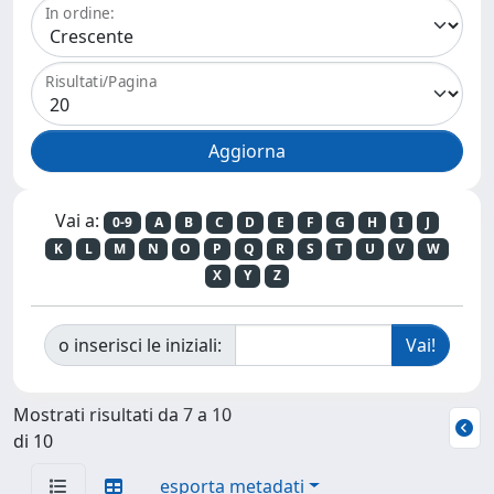
In ordine:
Risultati/Pagina
Vai a:
0-9
A
B
C
D
E
F
G
H
I
J
K
L
M
N
O
P
Q
R
S
T
U
V
W
X
Y
Z
o inserisci le iniziali:
Mostrati risultati da 7 a 10
di 10
esporta metadati