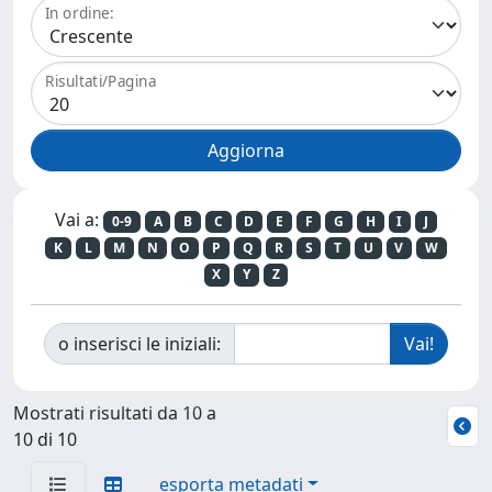
In ordine:
Risultati/Pagina
Vai a:
0-9
A
B
C
D
E
F
G
H
I
J
K
L
M
N
O
P
Q
R
S
T
U
V
W
X
Y
Z
o inserisci le iniziali:
Mostrati risultati da 10 a
10 di 10
esporta metadati