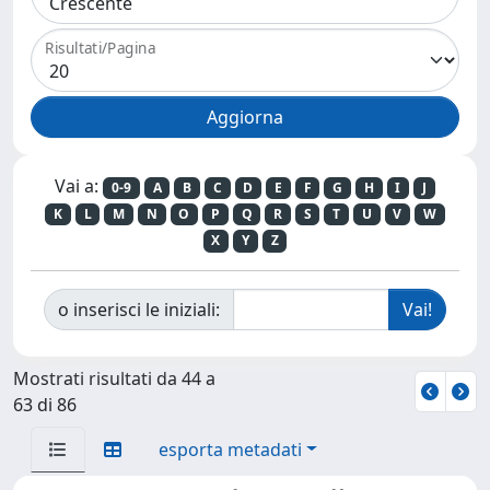
Risultati/Pagina
Vai a:
0-9
A
B
C
D
E
F
G
H
I
J
K
L
M
N
O
P
Q
R
S
T
U
V
W
X
Y
Z
o inserisci le iniziali:
Mostrati risultati da 44 a
63 di 86
esporta metadati