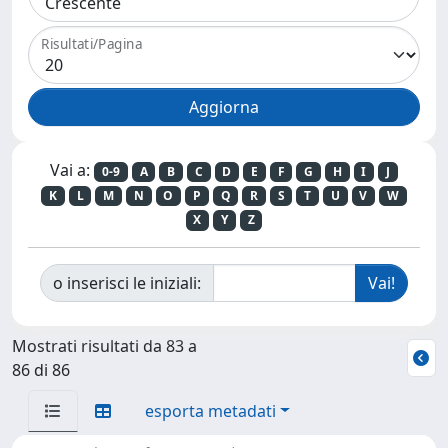
Risultati/Pagina
Vai a:
0-9
A
B
C
D
E
F
G
H
I
J
K
L
M
N
O
P
Q
R
S
T
U
V
W
X
Y
Z
o inserisci le iniziali:
Mostrati risultati da 83 a
86 di 86
esporta metadati