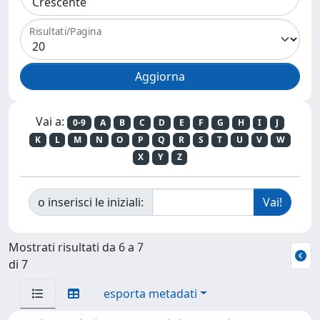
Risultati/Pagina
Vai a:
0-9
A
B
C
D
E
F
G
H
I
J
K
L
M
N
O
P
Q
R
S
T
U
V
W
X
Y
Z
o inserisci le iniziali:
Mostrati risultati da 6 a 7
di 7
esporta metadati