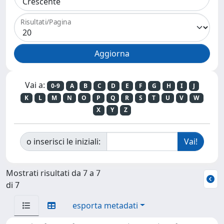
Risultati/Pagina
Vai a:
0-9
A
B
C
D
E
F
G
H
I
J
K
L
M
N
O
P
Q
R
S
T
U
V
W
X
Y
Z
o inserisci le iniziali:
Mostrati risultati da 7 a 7
di 7
esporta metadati