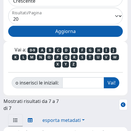
Risultati/Pagina
Vai a:
0-9
A
B
C
D
E
F
G
H
I
J
K
L
M
N
O
P
Q
R
S
T
U
V
W
X
Y
Z
o inserisci le iniziali:
Mostrati risultati da 7 a 7
di 7
esporta metadati