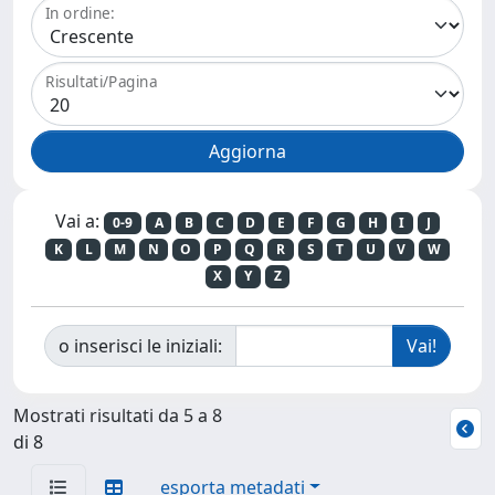
In ordine:
Risultati/Pagina
Vai a:
0-9
A
B
C
D
E
F
G
H
I
J
K
L
M
N
O
P
Q
R
S
T
U
V
W
X
Y
Z
o inserisci le iniziali:
Mostrati risultati da 5 a 8
di 8
esporta metadati