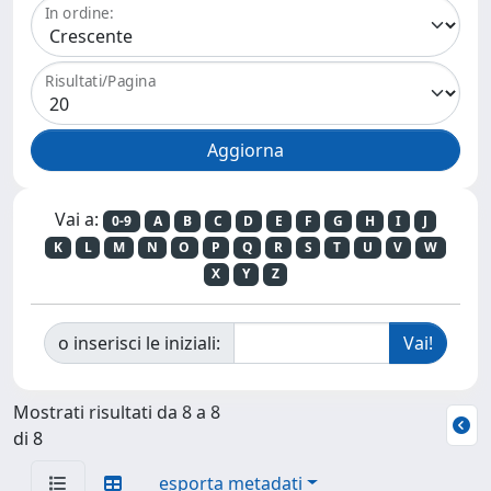
In ordine:
Risultati/Pagina
Vai a:
0-9
A
B
C
D
E
F
G
H
I
J
K
L
M
N
O
P
Q
R
S
T
U
V
W
X
Y
Z
o inserisci le iniziali:
Mostrati risultati da 8 a 8
di 8
esporta metadati