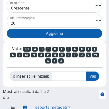
In ordine:
Risultati/Pagina
Vai a:
0-9
A
B
C
D
E
F
G
H
I
J
K
L
M
N
O
P
Q
R
S
T
U
V
W
X
Y
Z
o inserisci le iniziali:
Mostrati risultati da 2 a 2
di 2
esporta metadati