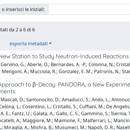
o inserisci le iniziali:
tati da 2 a 6 di 6
esporta metadati
New Station to Study Neutron-Induced Reactions 
ervino, G.; Aberle, O.; Bernardes, A. -P.; Colonna, N.; Cristall
 Mengoni, A.; Mucciola, R.; Gonzalez, E. M.; Patronis, N.; Stama
Approach to β-Decay: PANDORA, a New Experimen
ments
Mascali, D.; Santonocito, D.; Amaducci, S.; Ando, L.; Antonuccio
elona, L.; Cosentino, L.; Cristallo, S.; Cuffiani, M.; De Angelis
li, A. E.; Fantz, U.; Galata, A.; Gallo, C. S.; Gammino, S.; Isernia
Locatelli, A.; Maggiore, M.; Maimone, F.; Malferrari, L.; Manci
 Miraglia, A.; Mishra, B.; Musumeci, M.; Napoli, D. R.; Naselli,