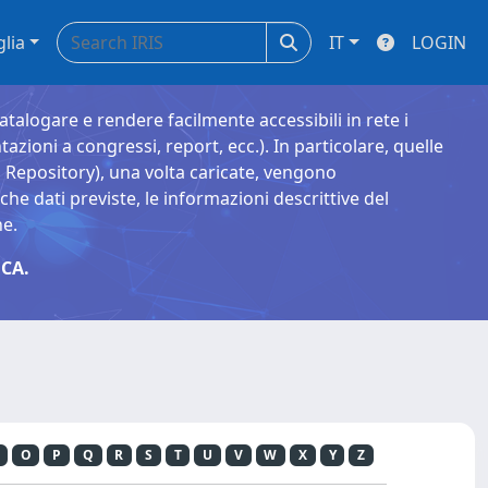
glia
IT
LOGIN
catalogare e rendere facilmente accessibili in rete i
tazioni a congressi, report, ecc.). In particolare, quelle
Repository), una volta caricate, vengono
 dati previste, le informazioni descrittive del
ne.
CA.
O
P
Q
R
S
T
U
V
W
X
Y
Z