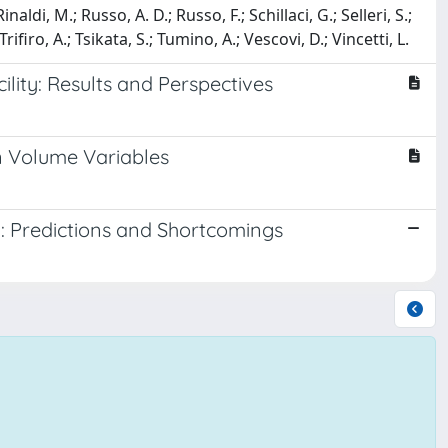
naldi, M.; Russo, A. D.; Russo, F.; Schillaci, G.; Selleri, S.;
Trifiro, A.; Tsikata, S.; Tumino, A.; Vescovi, D.; Vincetti, L.
ity: Results and Perspectives
n Volume Variables
 Predictions and Shortcomings