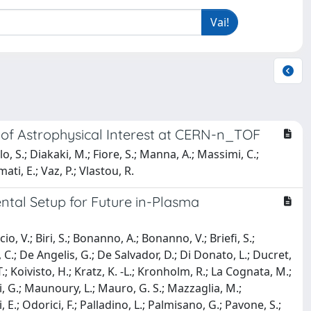
of Astrophysical Interest at CERN-n_TOF
o, S.; Diakaki, M.; Fiore, S.; Manna, A.; Massimi, C.;
ti, E.; Vaz, P.; Vlastou, R.
tal Setup for Future in-Plasma
, V.; Biri, S.; Bonanno, A.; Bonanno, V.; Briefi, S.;
, C.; De Angelis, G.; De Salvador, D.; Di Donato, L.; Ducret,
, T.; Koivisto, H.; Kratz, K. -L.; Kronholm, R.; La Cognata, M.;
ni, G.; Maunoury, L.; Mauro, G. S.; Mazzaglia, M.;
 E.; Odorici, F.; Palladino, L.; Palmisano, G.; Pavone, S.;