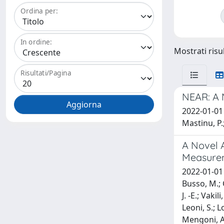
Ordina per:
In ordine:
Mostrati risul
Risultati/Pagina
NEAR: A 
2022-01-01 G
Mastinu, P.;
A Novel 
Measure
2022-01-01 
Busso, M.; C
J. -E.; Vaki
Leoni, S.; 
Mengoni, A.;