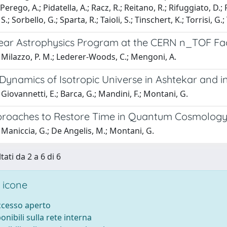
 Perego, A.; Pidatella, A.; Racz, R.; Reitano, R.; Rifuggiato, D.; Ri
.; Sorbello, G.; Sparta, R.; Taioli, S.; Tinschert, K.; Torrisi, G.; 
ear Astrophysics Program at the CERN n_TOF Facil
Milazzo, P. M.; Lederer-Woods, C.; Mengoni, A.
Dynamics of Isotropic Universe in Ashtekar and i
Giovannetti, E.; Barca, G.; Mandini, F.; Montani, G.
oaches to Restore Time in Quantum Cosmology:
Maniccia, G.; De Angelis, M.; Montani, G.
tati da 2 a 6 di 6
 icone
accesso aperto
ponibili sulla rete interna