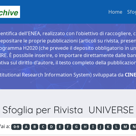
Home
Sfo
entifica dell'ENEA, realizzato con l'obiettivo di raccogliere, 
epositare le proprie pubblicazioni (articoli su rivista, presen
ogramma H2020 (che prevede il deposito obbligatorio in un 
È possibile inserire, o importare direttamente dalle banche
a sul diritto d'autore, il testo completo della pubblicazio
titutional Research Information System) sviluppata da
CINE
Sfoglia per Rivista UNIVERSE
ai a:
0-9
A
B
C
D
E
F
G
H
I
J
K
L
M
N