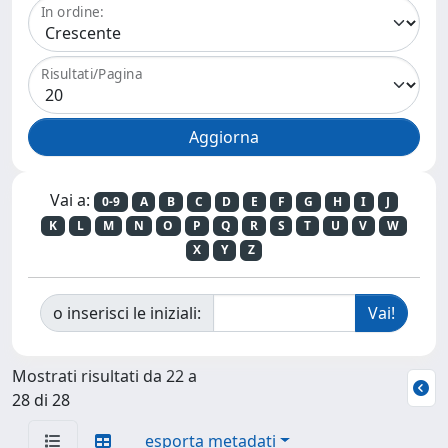
In ordine:
Risultati/Pagina
Vai a:
0-9
A
B
C
D
E
F
G
H
I
J
K
L
M
N
O
P
Q
R
S
T
U
V
W
X
Y
Z
o inserisci le iniziali:
Mostrati risultati da 22 a
28 di 28
esporta metadati