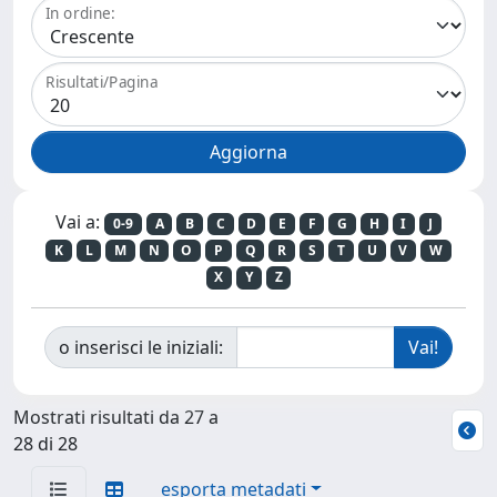
In ordine:
Risultati/Pagina
Vai a:
0-9
A
B
C
D
E
F
G
H
I
J
K
L
M
N
O
P
Q
R
S
T
U
V
W
X
Y
Z
o inserisci le iniziali:
Mostrati risultati da 27 a
28 di 28
esporta metadati