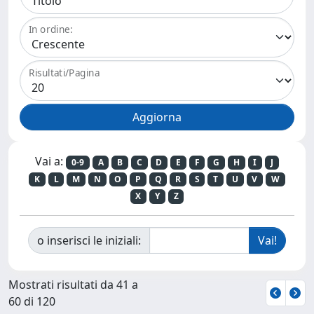
In ordine:
Risultati/Pagina
Vai a:
0-9
A
B
C
D
E
F
G
H
I
J
K
L
M
N
O
P
Q
R
S
T
U
V
W
X
Y
Z
o inserisci le iniziali:
Mostrati risultati da 41 a
60 di 120