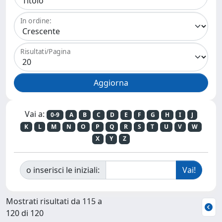
In ordine:
Risultati/Pagina
Vai a:
0-9
A
B
C
D
E
F
G
H
I
J
K
L
M
N
O
P
Q
R
S
T
U
V
W
X
Y
Z
o inserisci le iniziali:
Mostrati risultati da 115 a
120 di 120