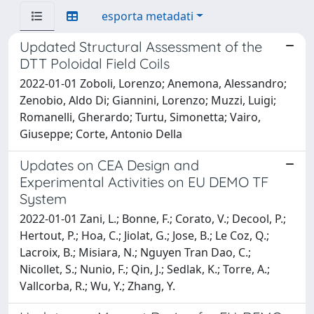
esporta metadati
Updated Structural Assessment of the
DTT Poloidal Field Coils
2022-01-01 Zoboli, Lorenzo; Anemona, Alessandro;
Zenobio, Aldo Di; Giannini, Lorenzo; Muzzi, Luigi;
Romanelli, Gherardo; Turtu, Simonetta; Vairo,
Giuseppe; Corte, Antonio Della
Updates on CEA Design and
Experimental Activities on EU DEMO TF
System
2022-01-01 Zani, L.; Bonne, F.; Corato, V.; Decool, P.;
Hertout, P.; Hoa, C.; Jiolat, G.; Jose, B.; Le Coz, Q.;
Lacroix, B.; Misiara, N.; Nguyen Tran Dao, C.;
Nicollet, S.; Nunio, F.; Qin, J.; Sedlak, K.; Torre, A.;
Vallcorba, R.; Wu, Y.; Zhang, Y.