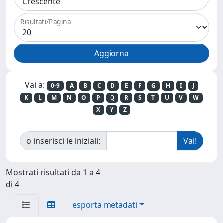
Risultati/Pagina
Vai a:
0-9
A
B
C
D
E
F
G
H
I
J
K
L
M
N
O
P
Q
R
S
T
U
V
W
X
Y
Z
o inserisci le iniziali:
Mostrati risultati da 1 a 4
di 4
esporta metadati