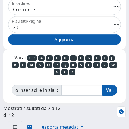
In ordine:
Risultati/Pagina
Vai a:
0-9
A
B
C
D
E
F
G
H
I
J
K
L
M
N
O
P
Q
R
S
T
U
V
W
X
Y
Z
o inserisci le iniziali:
Mostrati risultati da 7 a 12
di 12
esporta metadati