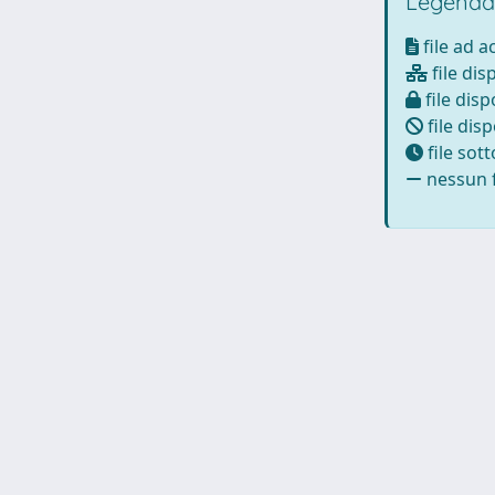
Legenda
file ad 
file dis
file disp
file disp
file sot
nessun f