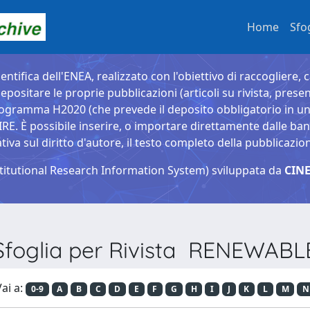
Home
Sfo
entifica dell'ENEA, realizzato con l'obiettivo di raccogliere, 
epositare le proprie pubblicazioni (articoli su rivista, presen
ogramma H2020 (che prevede il deposito obbligatorio in un 
È possibile inserire, o importare direttamente dalle banche
a sul diritto d'autore, il testo completo della pubblicazio
titutional Research Information System) sviluppata da
CINE
Sfoglia per Rivista RENEWABL
ai a:
0-9
A
B
C
D
E
F
G
H
I
J
K
L
M
N