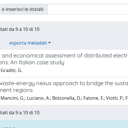
o inserisci le iniziali:
tati da 9 a 10 di 10
esporta metadati
 and economical assessment of distributed electr
ons: An Italian case study
Graditi, G.
aste-energy nexus approach to bridge the sustain
ent regions
ancini, G.; Luciano, A.; Bolzonella, D.; Fatone, F.; Viotti, P.; F
tati da 9 a 10 di 10