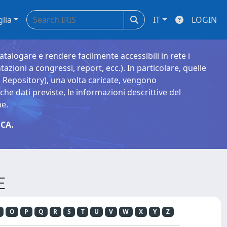
glia
IT
LOGIN
catalogare e rendere facilmente accessibili in rete i
tazioni a congressi, report, ecc.). In particolare, quelle
Repository), una volta caricate, vengono
 dati previste, le informazioni descrittive del
ne.
CA.
E
O
P
Q
R
S
T
U
V
W
X
Y
Z