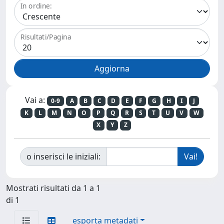
In ordine:
Risultati/Pagina
Vai a:
0-9
A
B
C
D
E
F
G
H
I
J
K
L
M
N
O
P
Q
R
S
T
U
V
W
X
Y
Z
o inserisci le iniziali:
Mostrati risultati da 1 a 1
di 1
esporta metadati