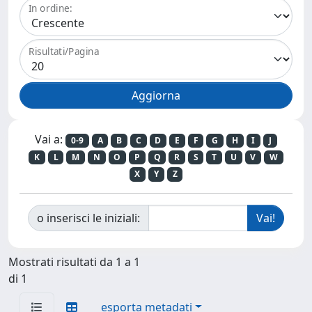
In ordine:
Risultati/Pagina
Vai a:
0-9
A
B
C
D
E
F
G
H
I
J
K
L
M
N
O
P
Q
R
S
T
U
V
W
X
Y
Z
o inserisci le iniziali:
Mostrati risultati da 1 a 1
di 1
esporta metadati