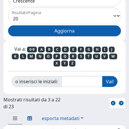
Risultati/Pagina
Vai a:
0-9
A
B
C
D
E
F
G
H
I
J
K
L
M
N
O
P
Q
R
S
T
U
V
W
X
Y
Z
o inserisci le iniziali:
Mostrati risultati da 3 a 22
di 23
esporta metadati