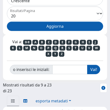
Risultati/Pagina
Vai a:
0-9
A
B
C
D
E
F
G
H
I
J
K
L
M
N
O
P
Q
R
S
T
U
V
W
X
Y
Z
o inserisci le iniziali:
Mostrati risultati da 9 a 23
di 23
esporta metadati