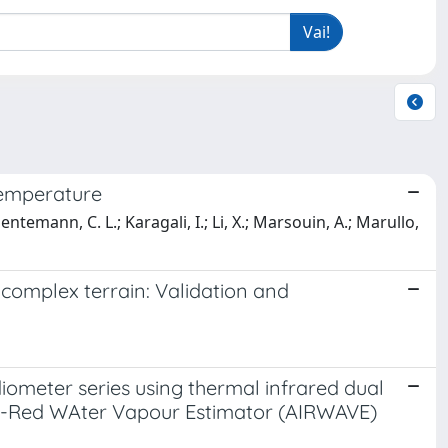
 temperature
Gentemann, C. L.; Karagali, I.; Li, X.; Marsouin, A.; Marullo,
complex terrain: Validation and
ometer series using thermal infrared dual
a-Red WAter Vapour Estimator (AIRWAVE)