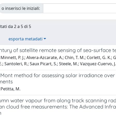
o inserisci le iniziali:
tati da 2 a 5 di 5
esporta metadati
ntury of satellite remote sensing of sea-surface
innett, P. J.; Alvera-Azcarate, A.; Chin, T. M.; Corlett, G. K.; 
E.; Santoleri, R.; Saux Picart, S.; Steele, M.; Vazquez-Cuervo, J.
Mont method for assessing solar irradiance over 
ments
Petitta, M.
lumn water vapour from along track scanning radi
an cloud free measurements: The Advanced Infr
m