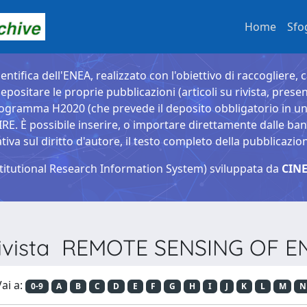
Home
Sfo
entifica dell'ENEA, realizzato con l'obiettivo di raccogliere, 
epositare le proprie pubblicazioni (articoli su rivista, presen
ogramma H2020 (che prevede il deposito obbligatorio in un 
È possibile inserire, o importare direttamente dalle banche
a sul diritto d'autore, il testo completo della pubblicazio
titutional Research Information System) sviluppata da
CINE
 Rivista REMOTE SENSING OF
ai a:
0-9
A
B
C
D
E
F
G
H
I
J
K
L
M
N