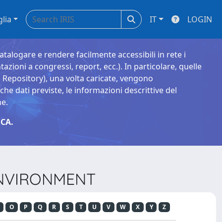
glia
IT
LOGIN
catalogare e rendere facilmente accessibili in rete i
tazioni a congressi, report, ecc.). In particolare, quelle
Repository), una volta caricate, vengono
 dati previste, le informazioni descrittive del
ne.
CA.
 ENVIRONMENT
O
P
Q
R
S
T
U
V
W
X
Y
Z