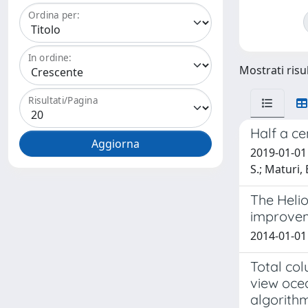
Ordina per:
In ordine:
Mostrati risul
Risultati/Pagina
Half a ce
2019-01-01 M
S.; Maturi, 
The Helio
improve
2014-01-01 
Total co
view oce
algorith