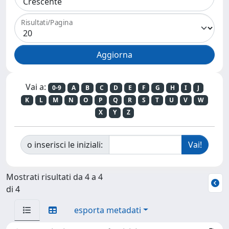
Risultati/Pagina
Vai a:
0-9
A
B
C
D
E
F
G
H
I
J
K
L
M
N
O
P
Q
R
S
T
U
V
W
X
Y
Z
o inserisci le iniziali:
Mostrati risultati da 4 a 4
di 4
esporta metadati