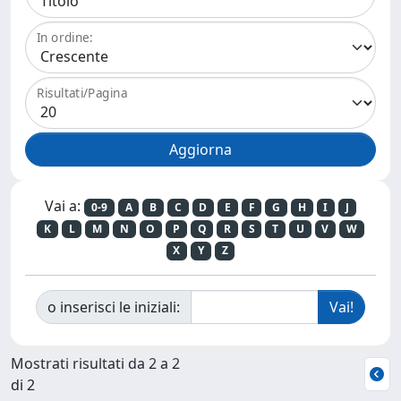
In ordine:
Risultati/Pagina
Vai a:
0-9
A
B
C
D
E
F
G
H
I
J
K
L
M
N
O
P
Q
R
S
T
U
V
W
X
Y
Z
o inserisci le iniziali:
Mostrati risultati da 2 a 2
di 2