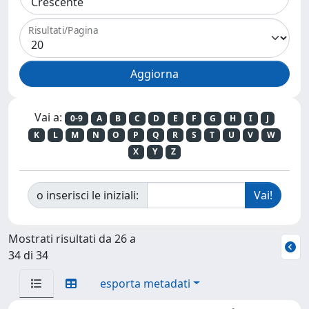
Risultati/Pagina
Vai a:
0-9
A
B
C
D
E
F
G
H
I
J
K
L
M
N
O
P
Q
R
S
T
U
V
W
X
Y
Z
o inserisci le iniziali:
Mostrati risultati da 26 a
34 di 34
esporta metadati