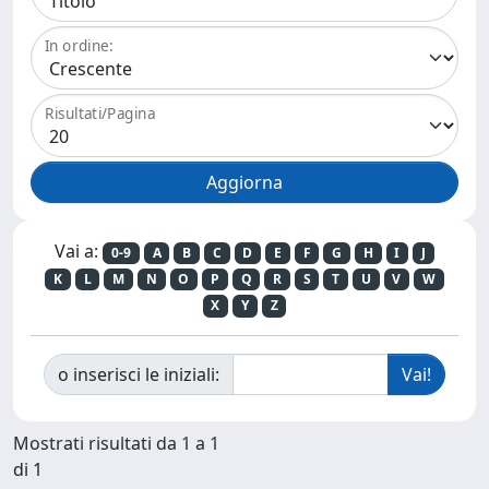
In ordine:
Risultati/Pagina
Vai a:
0-9
A
B
C
D
E
F
G
H
I
J
K
L
M
N
O
P
Q
R
S
T
U
V
W
X
Y
Z
o inserisci le iniziali:
Mostrati risultati da 1 a 1
di 1