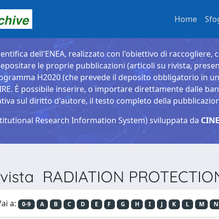
Home
Sfo
entifica dell'ENEA, realizzato con l'obiettivo di raccogliere, 
epositare le proprie pubblicazioni (articoli su rivista, presen
ogramma H2020 (che prevede il deposito obbligatorio in un 
È possibile inserire, o importare direttamente dalle banche
a sul diritto d'autore, il testo completo della pubblicazio
titutional Research Information System) sviluppata da
CINE
 Rivista RADIATION PROTECTI
ai a:
0-9
A
B
C
D
E
F
G
H
I
J
K
L
M
N