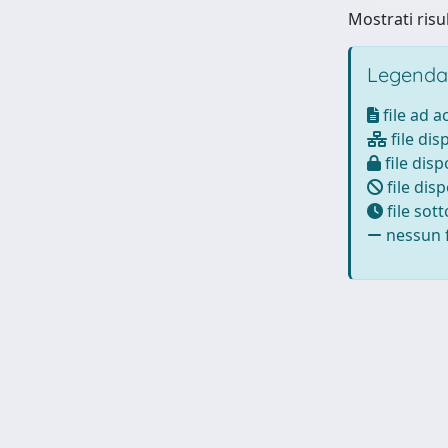
Mostrati risul
Legenda
file ad 
file dis
file disp
file disp
file sot
nessun f