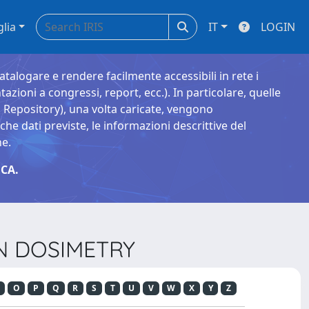
glia
IT
LOGIN
catalogare e rendere facilmente accessibili in rete i
tazioni a congressi, report, ecc.). In particolare, quelle
Repository), una volta caricate, vengono
 dati previste, le informazioni descrittive del
ne.
CA.
ON DOSIMETRY
O
P
Q
R
S
T
U
V
W
X
Y
Z