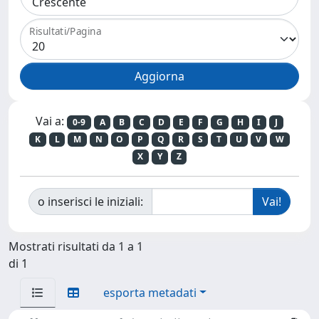
Risultati/Pagina
Vai a:
0-9
A
B
C
D
E
F
G
H
I
J
K
L
M
N
O
P
Q
R
S
T
U
V
W
X
Y
Z
o inserisci le iniziali:
Mostrati risultati da 1 a 1
di 1
esporta metadati