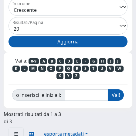
In ordine:
Risultati/Pagina
Vai a:
0-9
A
B
C
D
E
F
G
H
I
J
K
L
M
N
O
P
Q
R
S
T
U
V
W
X
Y
Z
o inserisci le iniziali:
Mostrati risultati da 1 a 3
di 3
esporta metadati