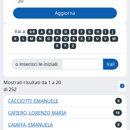
Vai a:
0-9
A
B
C
D
E
F
G
H
I
J
K
L
M
N
O
P
Q
R
S
T
U
V
W
X
Y
Z
o inserisci le iniziali:
Mostrati risultati da 1 a 20
di 252
CACCIOTTI, EMANUELE
6
CAFIERO, LORENZO MARIA
18
CAIAFFA, EMANUELA
8