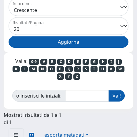
In ordine:
Risultati/Pagina
Vai a:
0-9
A
B
C
D
E
F
G
H
I
J
K
L
M
N
O
P
Q
R
S
T
U
V
W
X
Y
Z
o inserisci le iniziali:
Mostrati risultati da 1 a 1
di 1
esporta metadati