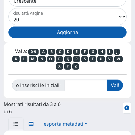
Risultati/Pagina
Vai a:
0-9
A
B
C
D
E
F
G
H
I
J
K
L
M
N
O
P
Q
R
S
T
U
V
W
X
Y
Z
o inserisci le iniziali:
Mostrati risultati da 3 a 6
di 6
esporta metadati