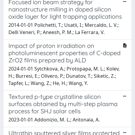
Focused ion beam strategy for
nanostructure milling in doped silicon
oxide layer for light trapping applications
2014-01-01 Polichetti, T.; Usatii, I.; Mercaldo, L. V.;
Delli Veneri, P.; Aneesh, P. M.; La Ferrara, V.
Impact of proton irradiation on
photoluminescent properties of C-doped
ZrO2 films prepared by ALD
2024-01-01 Sytchkova, A.; Protopapa, M. L.; Kolev,
H.; Burresi, E.; Olivero, P.; Dunatov, T.; Siketic, Z.;
Tapfer, L.; Wang, Z.; He, H.; Wang, Y.
Textured p-type crystalline silicon
surfaces obtained by multi-step plasma
process for SHJ solar cells
2023-01-01 Addonizio, M. L.; Antonaia, A.
Ultrathin sputtered silver films protected