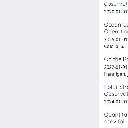
observat
2020-01-01 P
Ocean Co
Operatio
2025-01-01 D
Colella, S.
On the Ra
2022-01-01 C
Hannigan, J.
Polar St
Observa
2024-01-01 D
Quantitat
snowfall