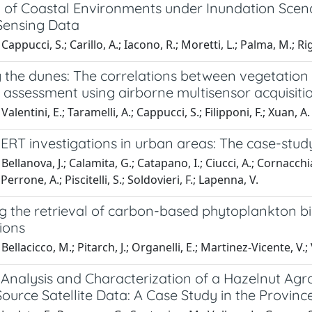
n of Coastal Environments under Inundation Sce
ensing Data
appucci, S.; Carillo, A.; Iacono, R.; Moretti, L.; Palma, M.; Rig
g the dunes: The correlations between vegetatio
 assessment using airborne multisensor acquisiti
alentini, E.; Taramelli, A.; Cappucci, S.; Filipponi, F.; Xuan, A.
RT investigations in urban areas: The case-study
ellanova, J.; Calamita, G.; Catapano, I.; Ciucci, A.; Cornacchia,
 Perrone, A.; Piscitelli, S.; Soldovieri, F.; Lapenna, V.
g the retrieval of carbon-based phytoplankton bi
ions
ellacicco, M.; Pitarch, J.; Organelli, E.; Martinez-Vicente, V.;
Analysis and Characterization of a Hazelnut Agro
Source Satellite Data: A Case Study in the Province