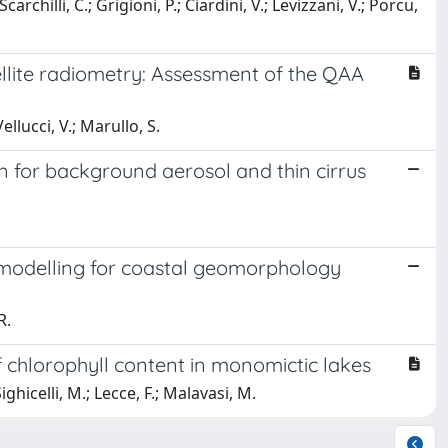
archilli, C.; Grigioni, P.; Ciardini, V.; Levizzani, V.; Porcu,
tellite radiometry: Assessment of the QAA
Vellucci, V.; Marullo, S.
on for background aerosol and thin cirrus
 modelling for coastal geomorphology
R.
f chlorophyll content in monomictic lakes
ighicelli, M.; Lecce, F.; Malavasi, M.