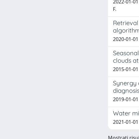
2022-01-01 B
F.
Retrieval
algorith
2020-01-01 P
Seasonal 
clouds at
2015-01-01 D
Synergy 
diagnosi
2019-01-01 
Water mix
2021-01-01 P
Mostrati risul