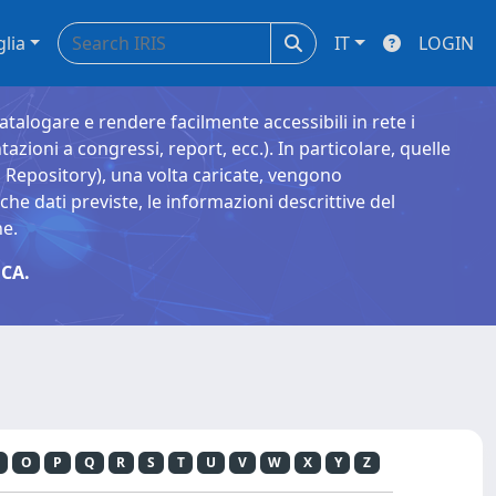
glia
IT
LOGIN
catalogare e rendere facilmente accessibili in rete i
tazioni a congressi, report, ecc.). In particolare, quelle
Repository), una volta caricate, vengono
 dati previste, le informazioni descrittive del
ne.
CA.
O
P
Q
R
S
T
U
V
W
X
Y
Z