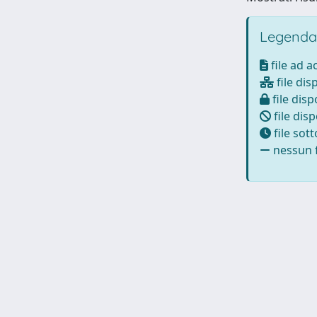
Legenda
file ad 
file dis
file disp
file disp
file sot
nessun f