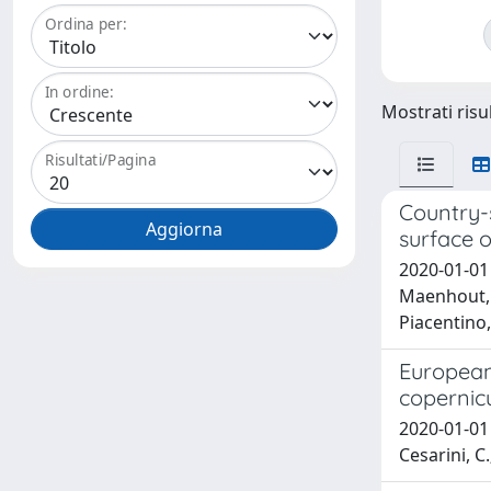
Ordina per:
In ordine:
Mostrati risul
Risultati/Pagina
Country-
surface 
2020-01-01 J
Maenhout, G.
Piacentino,
European
copernicu
2020-01-01 L
Cesarini, C.