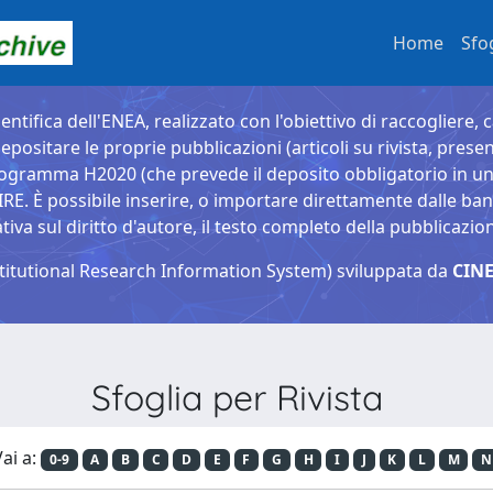
Home
Sfo
entifica dell'ENEA, realizzato con l'obiettivo di raccogliere, 
epositare le proprie pubblicazioni (articoli su rivista, presen
ogramma H2020 (che prevede il deposito obbligatorio in un 
È possibile inserire, o importare direttamente dalle banche
a sul diritto d'autore, il testo completo della pubblicazio
titutional Research Information System) sviluppata da
CINE
Sfoglia per Rivista
ai a:
0-9
A
B
C
D
E
F
G
H
I
J
K
L
M
N