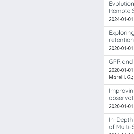
Evolutio
Remote S
2024-01-01 C
Explorin
retention
2020-01-01 V
GPR and E
2020-01-01 B
Morelli, G.;
Improvin
observat
2020-01-01 B
In-Depth 
of Multi-