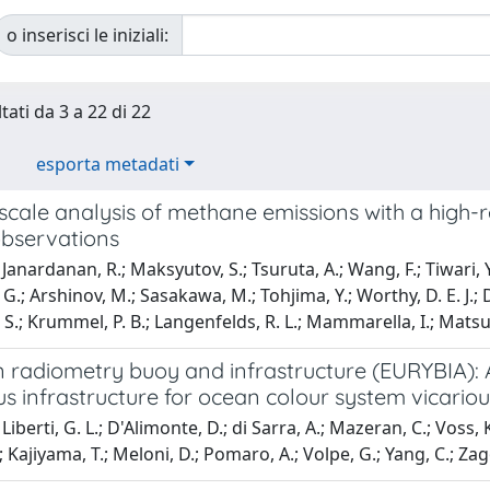
o inserisci le iniziali:
tati da 3 a 22 di 22
esporta metadati
scale analysis of methane emissions with a high-
observations
anardanan, R.; Maksyutov, S.; Tsuruta, A.; Wang, F.; Tiwari, Y. K.
; Arshinov, M.; Sasakawa, M.; Tohjima, Y.; Worthy, D. E. J.; Dlu
 S.; Krummel, P. B.; Langenfelds, R. L.; Mammarella, I.; Mats
 radiometry buoy and infrastructure (EURYBIA): A
s infrastructure for ocean colour system vicariou
iberti, G. L.; D'Alimonte, D.; di Sarra, A.; Mazeran, C.; Voss, K
; Kajiyama, T.; Meloni, D.; Pomaro, A.; Volpe, G.; Yang, C.; Zago