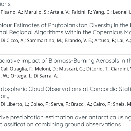
ions
isano, A.; Marullo, S.; Artale, V.; Falcini, F.; Yang, C.; Leonelli, 
lour Estimates of Phytoplankton Diversity in the
nal Regional Algorithms Within the Copernicus Ma
i Cicco, A.; Sammartino, M.; Brando, V. E.; Artuso, F.; Lai, A.;
diative Impact of Biomass-Burning Aerosols in th
ali Quaglia, F.; Meloni, D.; Muscari, G.; Di Iorio, T.; Ciardini, 
 W.; Ortega, I.; Di Sarra, A.
ratospheric Cloud Observations at Concordia Stat
tory
i Liberto, L.; Colao, F.; Serva, F.; Bracci, A.; Cairo, F.; Snels, M
ive precipitation estimation over antarctica usin
 classification combining ground observations