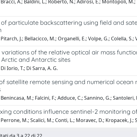
racci, A.; Baldini, L.; Roberto, N.; Adirosi, E.; Montopoli, M.; Sc
 of particulate backscattering using field and sa
m
itarch, J.; Bellacicco, M.; Organelli, E.; Volpe, G.; Colella, S.; 
variations of the relative optical air mass functi
 Arctic and Antarctic sites
i Iorio, T.; Di Sarra, A. G.
of satellite remote sensing and numerical ocean
s
Benincasa, M.; Falcini, F.; Adduce, C.; Sannino, G.; Santoleri, 
ing conditions influence sentinel-2 monitoring o
errone, M.; Scalici, M.; Conti, L.; Moravec, D.; Kropacek, J.; S
tati da 3 a 22 di 22