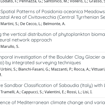
Lodato, F.; Pennazza, G.; Santonico, M.; Vollero, L.; Grasso, S
Spatial Patterns of Posidonia oceanica Meadow
astal Area of Civitavecchia (Central Tyrrhenian Sea
Martini, S.; De Cecco, L.; Belmonte, A.
 the vertical distribution of phytoplankton bioma
neural network approach
Marullo, S.
poral investigation of the Boulder Clay Glacier a
a) by integrated surveying techniques
rbini, S.; Bianchi-Fasani, G.; Mazzanti, P.; Rocca, A.; Vittuari, L.
M.
e Sandbar Classification of Sabaudia (Italy) wit
ramelli, A.; Cappucci, S.; Valentini, E.; Rossi, L.; Lisi, I.
ence of Mediterranean climate change and varia