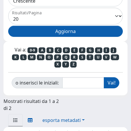
Risultati/Pagina
Vai a:
0-9
A
B
C
D
E
F
G
H
I
J
K
L
M
N
O
P
Q
R
S
T
U
V
W
X
Y
Z
o inserisci le iniziali:
Mostrati risultati da 1 a 2
di 2
esporta metadati