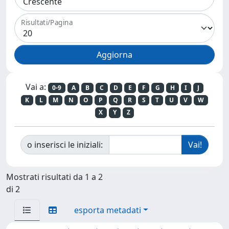
Risultati/Pagina
Vai a:
0-9
A
B
C
D
E
F
G
H
I
J
K
L
M
N
O
P
Q
R
S
T
U
V
W
X
Y
Z
o inserisci le iniziali:
Mostrati risultati da 1 a 2
di 2
esporta metadati