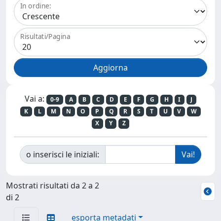
In ordine:
Risultati/Pagina
Vai a:
0-9
A
B
C
D
E
F
G
H
I
J
K
L
M
N
O
P
Q
R
S
T
U
V
W
X
Y
Z
o inserisci le iniziali:
Mostrati risultati da 2 a 2
di 2
esporta metadati